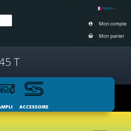
French
▼
Mon compte
Mon panier
 45 T
AMPLI
ACCESSOIRE