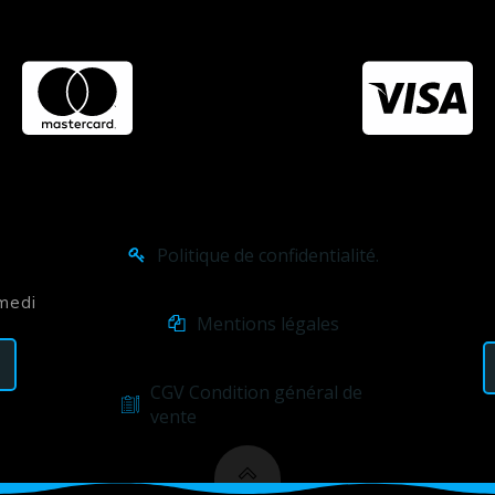
Politique de confidentialité.
amedi
Mentions légales
CGV Condition général de
vente