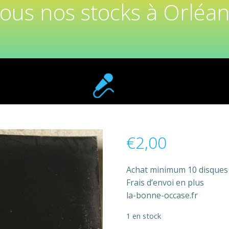
tous nos stocks à Orléan
€
2,00
Achat minimum 10 disques
Frais d’envoi en plus
la-bonne-occase.fr
1 en stock