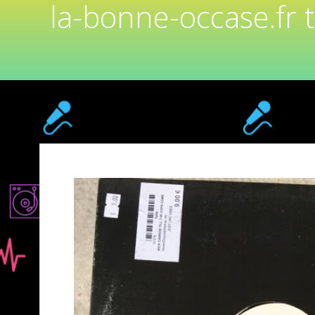
la-bonne-occase.fr 