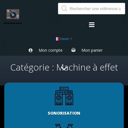
Aller
Recherche
de
au
produits
contenu
French
▼
Mon compte
Mon panier
Catégorie : Machine à effet
SONORISATION