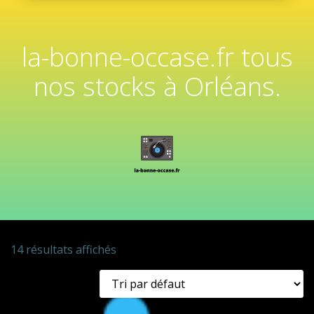
la-bonne-occase.fr tous
nos stocks à Orléans.
14 résultats affichés