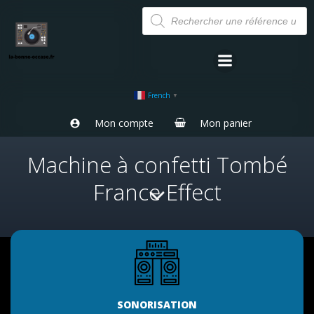
Aller
Recherche
de
au
produits
contenu
French
▼
Mon compte
Mon panier
Machine à confetti Tombé
France Effect
SONORISATION