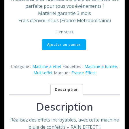
parfaite pour tous vos événements !
Matériel garantie 3 mois
Frais d’envoi inclus (France Métropolitaine)
1 en stock
quantité
Ajouter au panier
de
Machine
à
Catégorie :
Machine à effet
Étiquettes :
Machine à fumée
,
confetti
Multi-effet
Marque :
France Effect
Tombé
France
Description
Effect
Description
Réalisez des effets incroyables, avec cette machine
pluie de confettis – RAIN EFFECT !