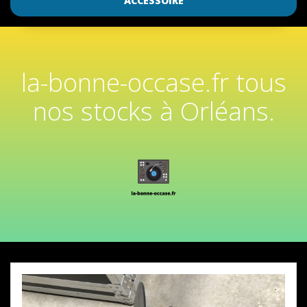
ACCESSOIRE
la-bonne-occase.fr tous
nos stocks à Orléans.