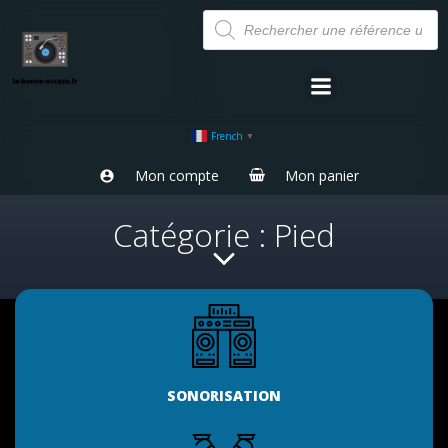
Aller
Recherche
de
au
produits
contenu
French
▼
Mon compte
Mon panier
Catégorie : Pied
SONORISATION