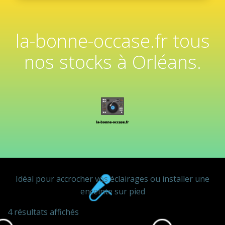
la-bonne-occase.fr tous
nos stocks à Orléans.
Idéal pour accrocher vos éclairages ou installer une
enceinte sur pied
4 résultats affichés