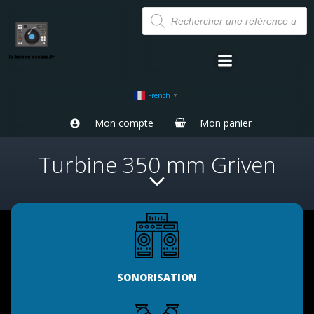
Aller
Recherche
de
au
produits
contenu
French
▼
Mon compte
Mon panier
Turbine 350 mm Griven
SONORISATION