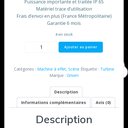
Puissance importante et traitée IP 65
Matériel trace d’utilisation
Frais d’envoi en plus (France Métropolitaine)
Garantie 6 mois
4 en stock
quantité
Ajouter au panier
de
Turbine
350
Catégories :
Machine à effet
,
Scène
Étiquette :
Turbine
mm
Marque :
Griven
Griven
Description
Informations complémentaires
Avis (0)
Description