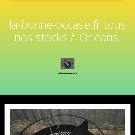
la-bonne-occase.fr tous
nos stocks à Orléans.