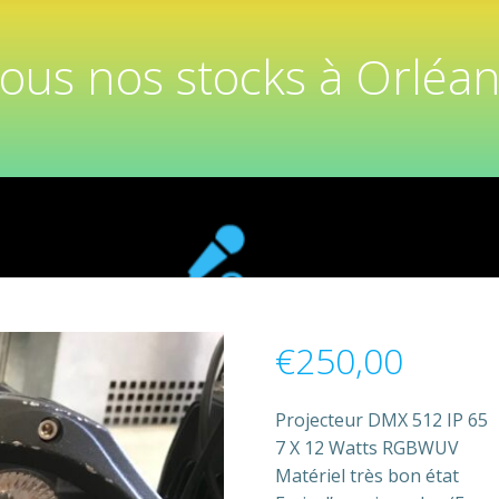
tous nos stocks à Orléan
€
250,00
Projecteur DMX 512 IP 65
7 X 12 Watts RGBWUV
Matériel très bon état