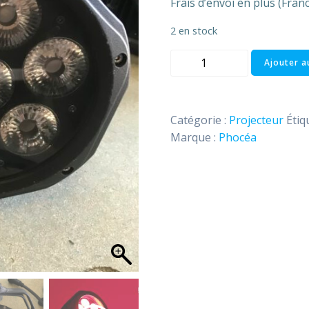
Frais d’envoi en plus (Fran
2 en stock
quantité
Ajouter a
de
Par
led
Catégorie :
Projecteur
Étiq
7
Marque :
Phocéa
x
12
watts
RGBWAUV
Phocéa
led