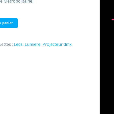
ce Métropolitaine)
u panier
uettes :
Leds
,
Lumière
,
Projecteur dmx