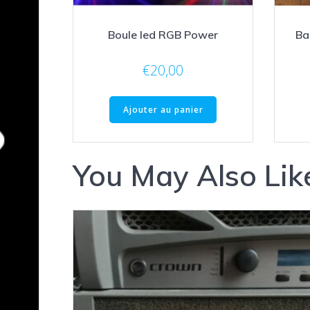
Boule led RGB Power
Ba
€
20,00
Ajouter au panier
You May Also Lik