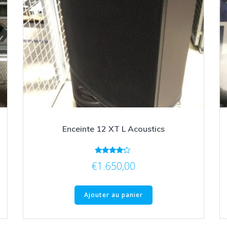
Enceinte 12 XT L Acoustics
Note
€
1.650,00
4.00
sur 5
Ajouter au panier