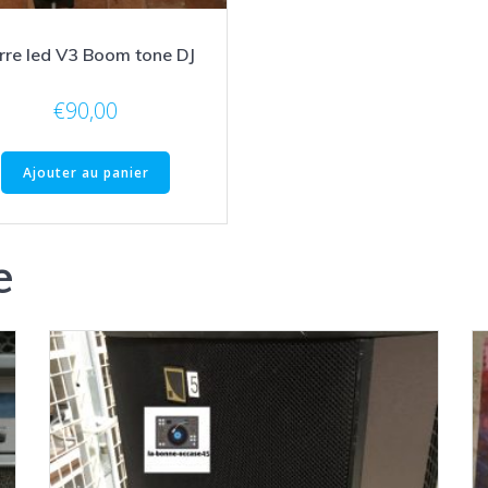
rre led V3 Boom tone DJ
€
90,00
Ajouter au panier
e