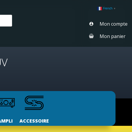
French
▼
Mon compte
Mon panier
UV
AMPLI
ACCESSOIRE