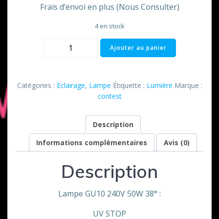
Frais d’envoi en plus (Nous Consulter)
4 en stock
quantité
Ajouter au panier
de
Lampe
Dichroïque
Catégories :
Eclairage
,
Lampe
Étiquette :
Lumière
Marque :
50
contest
watts
/
Description
230
volts
Informations complémentaires
Avis (0)
GU10
Description
Lampe GU10 240V 50W 38° :
UV STOP