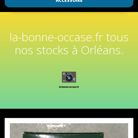
ACCESSOIRE
la-bonne-occase.fr tous
nos stocks à Orléans.