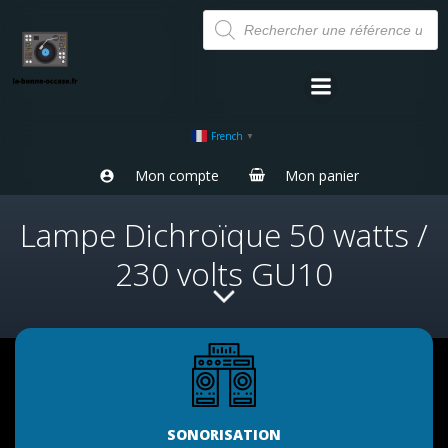
Aller
Recherche
de
au
produits
contenu
French
▼
Mon compte
Mon panier
Lampe Dichroïque 50 watts /
230 volts GU10
SONORISATION