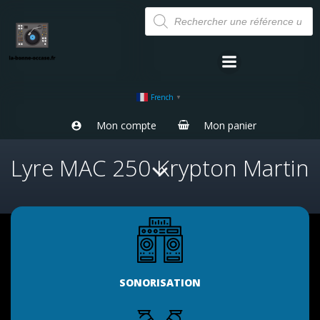
Aller
Recherche
de
au
produits
contenu
French
▼
Mon compte
Mon panier
Lyre MAC 250 Krypton Martin
SONORISATION