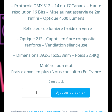
– Protocole DMX 512 – 14 ou 17 Canaux – Haute
résolution 16 Bits – Mise au net asservie de 2m
l’infini – Optique 4600 Lumens
– Réflecteur de lumière froide en verre
– Optique 21° – Capots en fibre composite
renforce – Ventilation silencieuse
– Dimensions 393x315x538mm – Poids 22,4Kg
Matériel bon état
Frais d’envoi en plus (Nous consulter) En France
9 en stock
quantité
Ajouter au panier
de
Lyre
MAC
Catégories :
Eclairage
,
Lyre spot
Étiquettes :
Lumière
,
Lyre
,