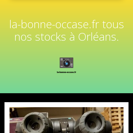
la-bonne-occase.fr tous
nos stocks à Orléans.