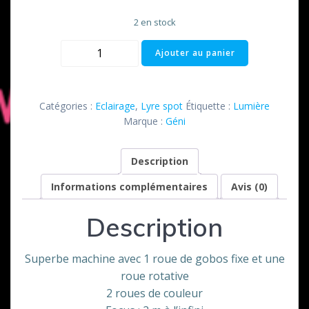
2 en stock
quantité
Ajouter au panier
de
Lyre
OBY
Catégories :
Eclairage
,
Lyre spot
Étiquette :
Lumière
5
Marque :
Géni
Géni
Description
Informations complémentaires
Avis (0)
Description
Superbe machine avec 1 roue de gobos fixe et une
roue rotative
2 roues de couleur