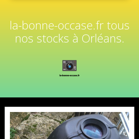
la-bonne-occase.fr tous
nos stocks à Orléans.