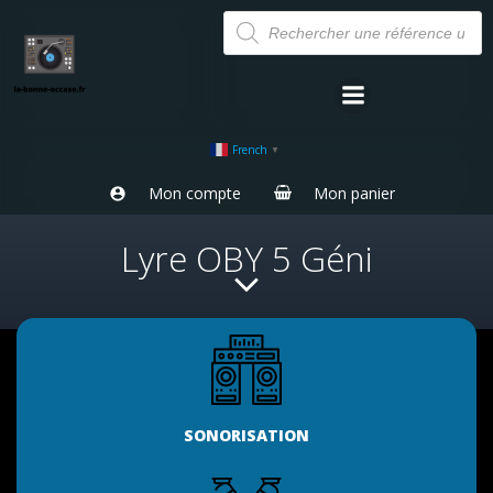
Aller
Recherche
de
au
produits
contenu
French
▼
Mon compte
Mon panier
Lyre OBY 5 Géni
SONORISATION