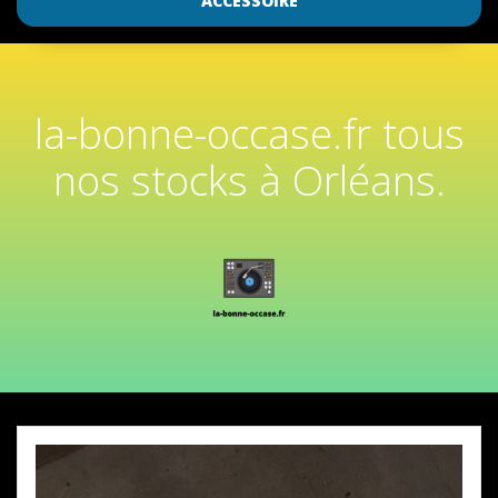
ACCESSOIRE
la-bonne-occase.fr tous
nos stocks à Orléans.