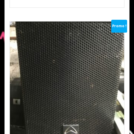
était :
est :
€1.750,00.
€1.500,00.
Promo !