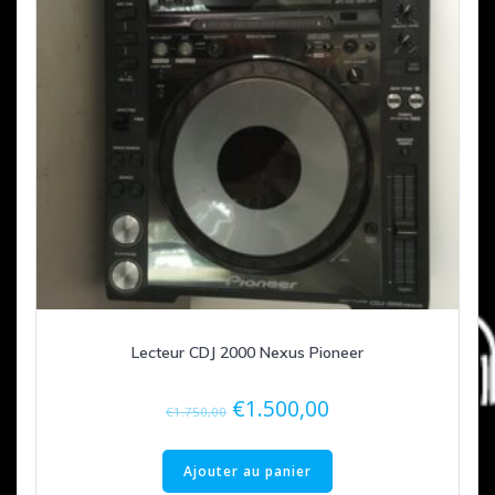
Lecteur CDJ 2000 Nexus Pioneer
Le
Le
€
1.500,00
€
1.750,00
prix
prix
initial
actuel
Ajouter au panier