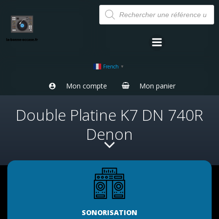
Aller
Recherche
de
au
produits
contenu
French
▼
Mon compte
Mon panier
Double Platine K7 DN 740R
Denon
SONORISATION