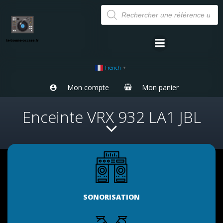
Aller
Recherche
de
au
produits
contenu
French
▼
Mon compte
Mon panier
Enceinte VRX 932 LA1 JBL
SONORISATION