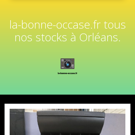
la-bonne-occase.fr tous
nos stocks à Orléans.