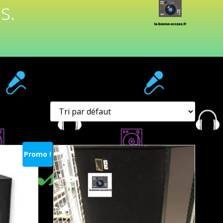
s.
Promo !