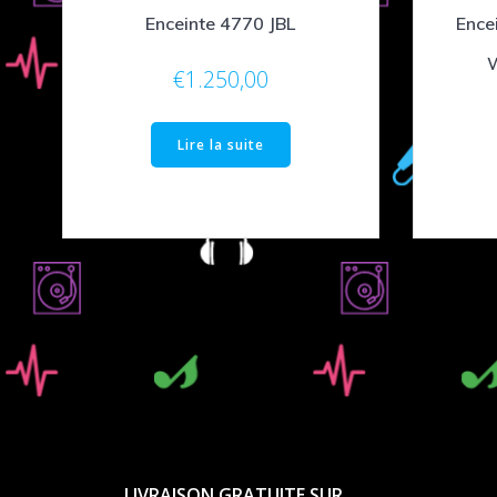
Enceinte 4770 JBL
Ence
€
1.250,00
Lire la suite
LIVRAISON GRATUITE SUR