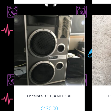
Enceinte 330 JAMO 330
E
€
430,00