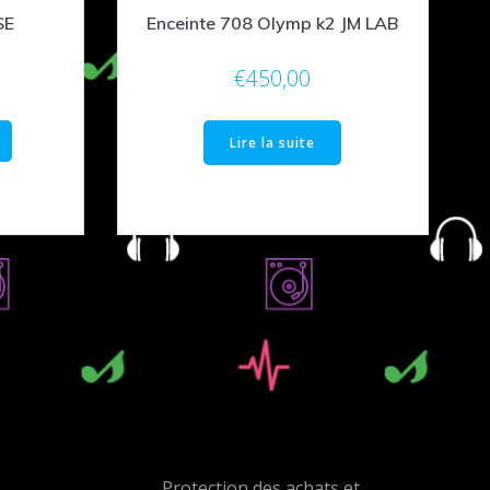
SE
Enceinte 708 Olymp k2 JM LAB
€
450,00
Lire la suite
Protection des achats et