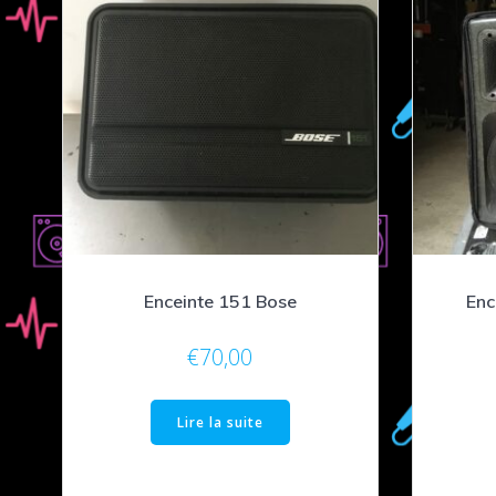
Enceinte 151 Bose
Enc
€
70,00
Lire la suite