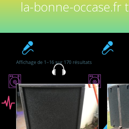
la-bonne-occase.fr 
Affichage de 1–16 sur 170 résultats