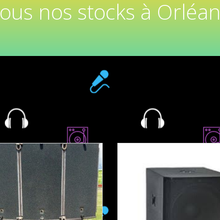
tous nos stocks à Orléan