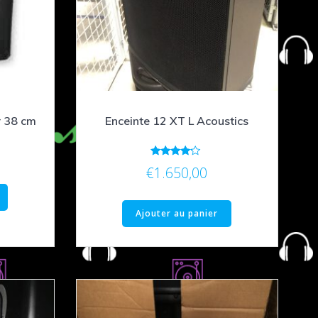
r 38 cm
Enceinte 12 XT L Acoustics
Le
Note
€
1.650,00
prix
4.00
sur 5
actuel
est :
Ajouter au panier
€150,00.