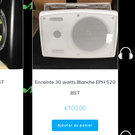
ST
Enceinte 30 watts Blanche EPH 520
BST
€
100,00
Ajouter au panier