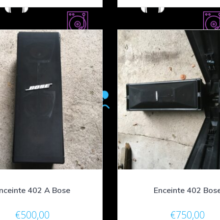
nceinte 402 A Bose
Enceinte 402 Bos
€
500,00
€
750,00