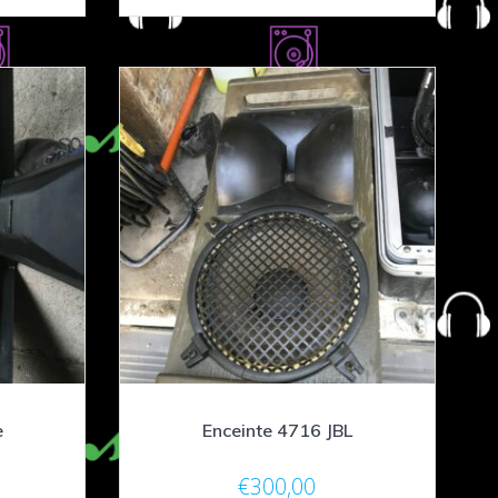
e
Enceinte 4716 JBL
€
300,00