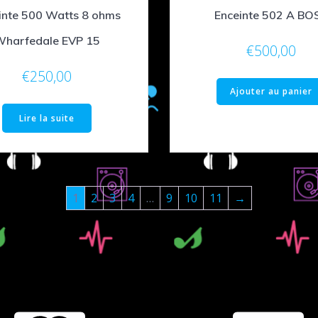
inte 500 Watts 8 ohms
Enceinte 502 A BO
Wharfedale EVP 15
€
500,00
€
250,00
Ajouter au panier
Lire la suite
1
2
3
4
…
9
10
11
→