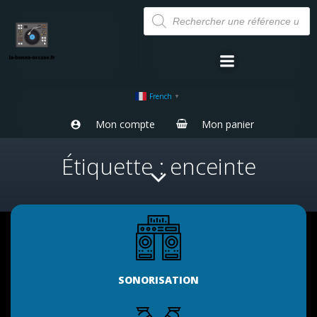
Aller
Recherche
de
au
produits
contenu
French
▼
Mon compte
Mon panier
Étiquette : enceinte
SONORISATION