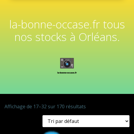
la-bonne-occase.fr tous
nos stocks à Orléans.
Affichage de 17–32 sur 170 résultats