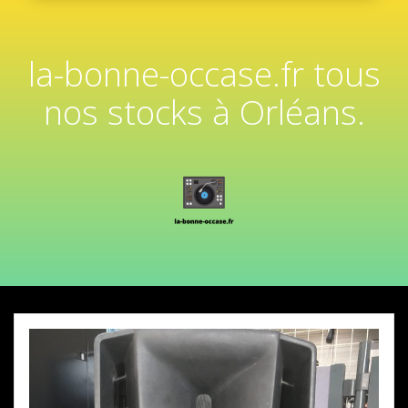
la-bonne-occase.fr tous
nos stocks à Orléans.