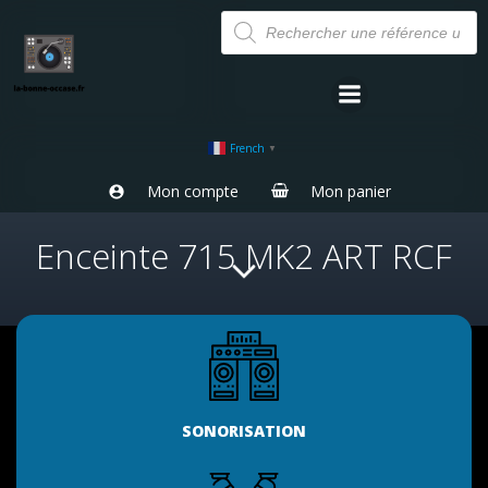
Aller
Recherche
de
au
produits
contenu
French
▼
Mon compte
Mon panier
Enceinte 715 MK2 ART RCF
SONORISATION