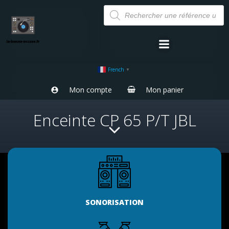
Aller
Recherche
de
au
produits
contenu
French
▼
Mon compte
Mon panier
Enceinte CP 65 P/T JBL
SONORISATION