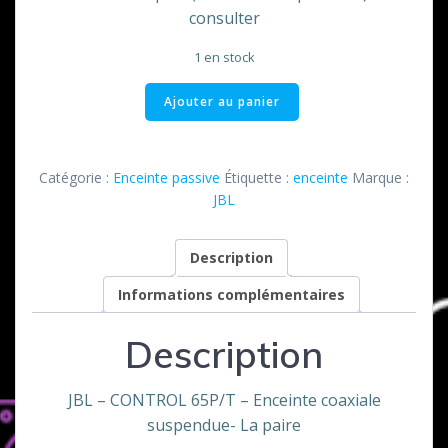
consulter
1 en stock
quantité
Ajouter au panier
de
Enceinte
CP
Catégorie :
Enceinte passive
Étiquette :
enceinte
Marque :
65
JBL
P/T
JBL
Description
Informations complémentaires
Description
JBL – CONTROL 65P/T – Enceinte coaxiale
suspendue- La paire