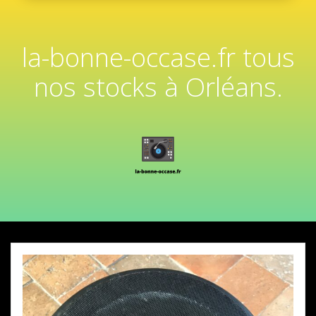
la-bonne-occase.fr tous
nos stocks à Orléans.