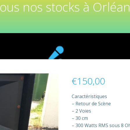
tous nos stocks à Orléan
€
150,00
Caractéristiques
– Retour de Scène
– 2 Voies
– 30 cm
– 300 Watts RMS sous 8 