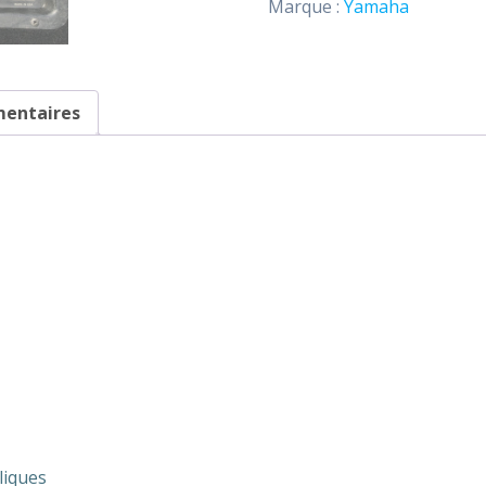
Marque :
Yamaha
Yamaha
mentaires
liques