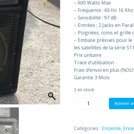
– 600 Watts Max
– Fréquence : 60 Hz 16 Khz
– Sensibilité : 97 dB
– Entrées : 2 Jacks en Paral
– Poignées, coins et grille
– Embase prévues pour le 
les satellites de la série S
Prix unitaire
Trace d’utilisation
Frais d’envoi en plus (N
Garantie 3 Mois
2 en stock
quantité
Ajouter a
de
Enceinte
retour
Catégories :
Enceinte
,
Ence
112V