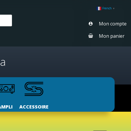
French
▼
Mon compte
Mon panier
ha
AMPLI
ACCESSOIRE