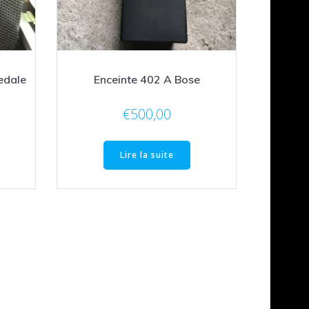
edale
Enceinte 402 A Bose
e
€
500,00
ix
tuel
Lire la suite
t :
150,00.