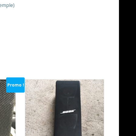
xemple)
Promo !