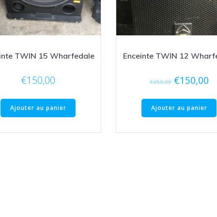
inte TWIN 15 Wharfedale
Enceinte TWIN 12 Wharf
Le
L
€
150,00
€
150,00
€
250,00
prix
pr
initial
ac
Ajouter au panier
Ajouter au panier
était :
es
€250,00.
€