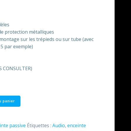
lèles
 de protection métalliques
montage sur les trépieds ou sur tube (avec
115 par exemple)
OUS CONSULTER)
u panier
inte passive
Étiquettes :
Audio
,
enceinte