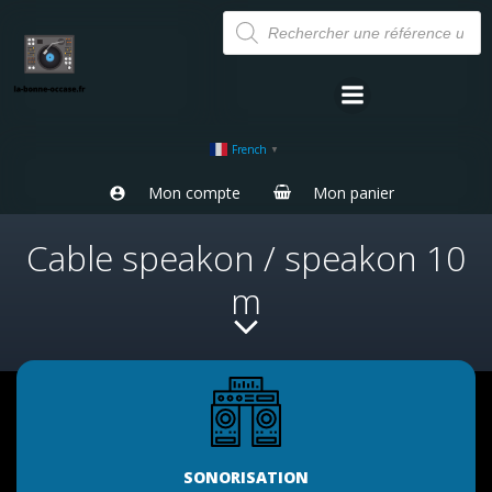
Aller
Recherche
de
au
produits
contenu
French
▼
Mon compte
Mon panier
Cable speakon / speakon 10
m
SONORISATION