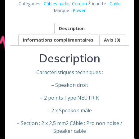
Catégories :
Câbles audio
,
Cordon
Étiquette :
Cable
/
Marque :
Power
speakon
10
Description
m
Informations complémentaires
Avis (0)
Description
Caractéristiques techniques :
– Speakon droit
– 2 points Type NEUTRIK
– 2 x Speakon mâle
– Section : 2 x 2,5 mm2 Câble : Pro non noise /
Speaker cable