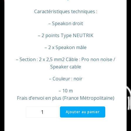
Caractéristiques techniques :
– Speakon droit
– 2 points Type NEUTRIK
– 2 x Speakon mâle
– Section : 2 x 2,5 mm2 Câble : Pro non noise /
Speaker cable
– Couleur : noir
– 10 m
Frais d’envoi en plus (France Métropolitaine)
quantité
Ajouter au panier
de
Cable
speakon