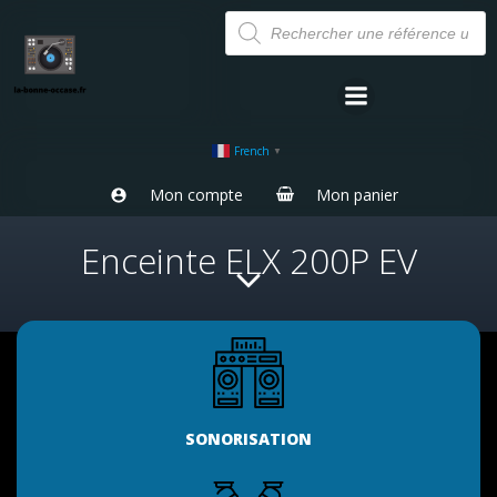
Aller
Recherche
de
au
produits
contenu
French
▼
Mon compte
Mon panier
Enceinte ELX 200P EV
SONORISATION