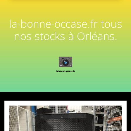
la-bonne-occase.fr tous
nos stocks à Orléans.