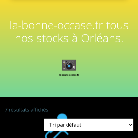
la-bonne-occase.fr tous
nos stocks à Orléans.
7 résultats affichés