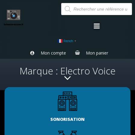
Aller
Recherche
de
au
produits
contenu
French
▼
Mon compte
Mon panier
Marque : Electro Voice
SONORISATION