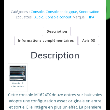
Console
de
Catégories :
Console
,
Console analogique
,
Sonorisation
mixage
Étiquettes :
Audio
,
Console concert
Marque :
HPA
HPA
16/2/4
Description
USB
Informations complémentaires
Avis (0)
Description
Console 16
voies + effets
Cette console M1624FX douze entres sur huit voies
adopte une configuration assez originale en entre
et sortie. Elle intègre en plus un effet. La première