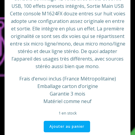
USB, 100 effets presets intégrés, Sortie Main USB
initial
actuel
Cette console M1624FX douze entres sur huit voies
adopte une configuration assez originale en entre
était :
est :
et sortie. Elle intègre en plus un effet. La première
originalité ce sont ses dix voies qui se répartissent
€260,00.
€200,00.
entre six micro ligne/mono, deux micro mono/ligne
stéréo et deux ligne stéréo. De quoi adapter
l’appareil des usages très différents, avec sources
stéréo aussi bien que mono.
Frais d’envoi inclus (France Métropolitaine)
Emballage carton d’origine
Garantie 3 mois
Matériel comme neuf
1 en stock
quantité
Ajouter au panier
de