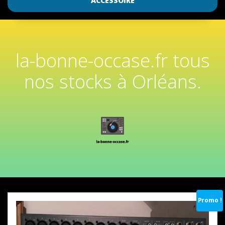
ACCESSOIRE
la-bonne-occase.fr tous
nos stocks à Orléans.
Promo !