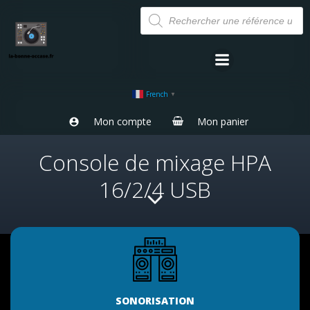
Aller
Recherche
de
au
produits
contenu
French
▼
Mon compte
Mon panier
Console de mixage HPA
16/2/4 USB
SONORISATION