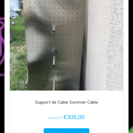
Support de Cable Sommer Cable
Le
Le
€
300,00
€
350,00
prix
prix