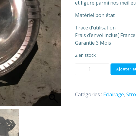
et figure parmi nos meill
Matériel bon état
Trace d’utilisation
Frais d’envoi inclus( Franc
Garantie 3 Mois
2 en stock
quantité
Ajouter a
de
Stroboscope
100
Catégories :
Eclairage
,
Str
watts
Botex