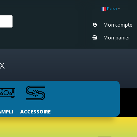
French
▼
Mon compte
Mon panier
x
AMPLI
ACCESSOIRE