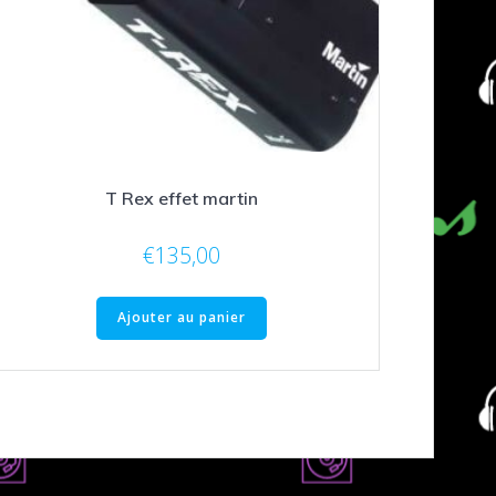
T Rex effet martin
€
135,00
Ajouter au panier