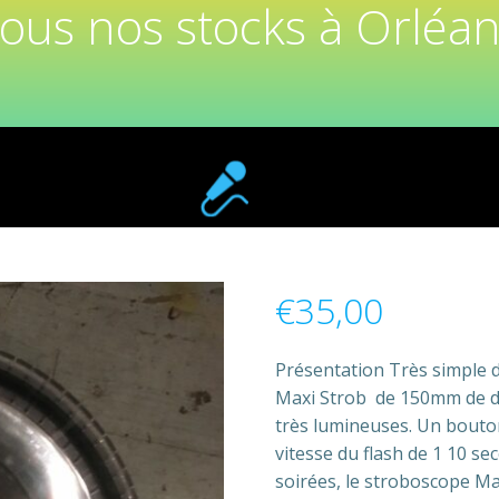
tous nos stocks à Orléan
€
35,00
Présentation Très simple d’
Maxi Strob de 150mm de di
très lumineuses. Un bouton 
vitesse du flash de 1 10 s
soirées, le stroboscope M