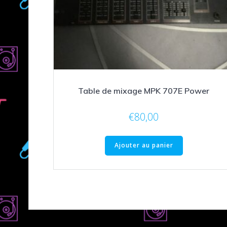
Table de mixage MPK 707E Power
€
80,00
Ajouter au panier