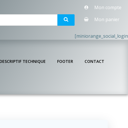
Mon compte
Mon panier
[miniorange_social_login
DESCRIPTIF TECHNIQUE
FOOTER
CONTACT