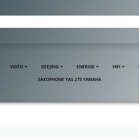
VIDÉO
DEEJING
ENERGIE
HIFI
SAXOPHONE YAS 275 YAMAHA