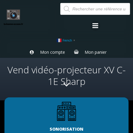
Aller
Recherche
de
au
produits
contenu
French
▼
Mon compte
Mon panier
Vend vidéo-projecteur XV C-
1E Sharp
SONORISATION