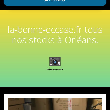
ACCESSOIRE
la-bonne-occase.fr tous
nos stocks à Orléans.