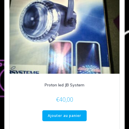
Proton led JB System
€
40,00
Ajouter au panier