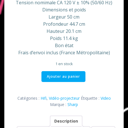
Tension nomimale CA 120 V ± 10% (50/60 Hz)
Dimensions et poids
Largeur 50 cm
Profondeur 44.7 cm
Hauteur 20.1 cm
Poids 11.4 kg
Bon état
Frais d’envoi inclus (France Métropolitaine)
1 en stock
quantité
Ajouter au panier
de
Vend
vidéo-
Catégories :
Hifi
,
Vidéo-projecteur
Étiquette :
Video
projecteur
Marque :
Sharp
XV
C-
Description
1E