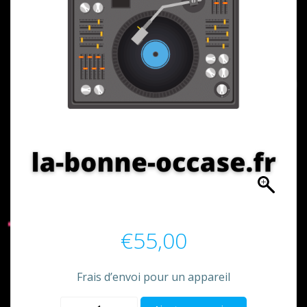
€
55,00
Frais d’envoi pour un appareil
quantité