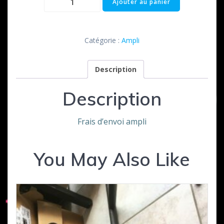
Ajouter au panier
de
Frais
d'envoi
Catégorie :
Ampli
Ampli
Description
Description
Frais d’envoi ampli
You May Also Like