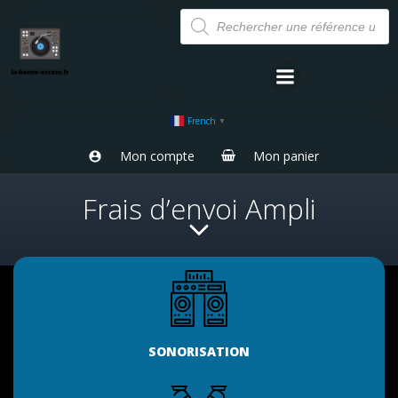
Aller
Recherche
de
au
produits
contenu
French
▼
Mon compte
Mon panier
Frais d’envoi Ampli
SONORISATION