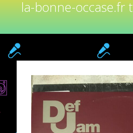
la-bonne-occase.fr 