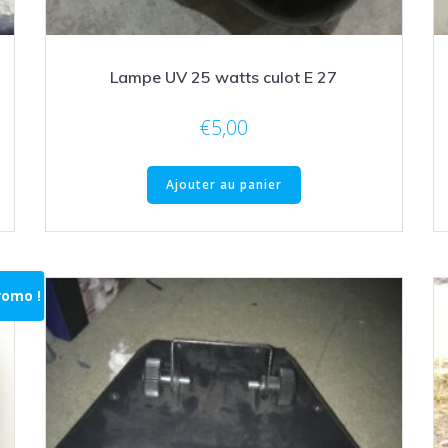
Lampe UV 25 watts culot E 27
€
5,00
Ajouter au panier
romo !