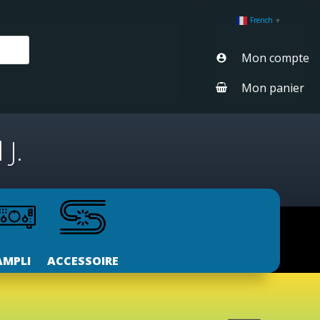
French
▼
Mon compte
Mon panier
J.
AMPLI
ACCESSOIRE