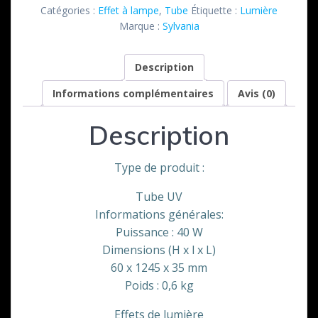
néon
Catégories :
Effet à lampe
,
Tube
Étiquette :
Lumière
UV
Marque :
Sylvania
120
cm
Description
36W
slim
Informations complémentaires
Avis (0)
Description
Type de produit :
Tube UV
Informations générales:
Puissance : 40 W
Dimensions (H x l x L)
60 x 1245 x 35 mm
Poids : 0,6 kg
Effets de lumière