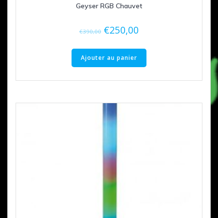
Geyser RGB Chauvet
Le
Le
€
250,00
€
390,00
prix
prix
initial
actuel
Ajouter au panier
était :
est :
€390,00.
€250,00.