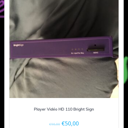
Player Vidéo HD 110 Bright Sign
Le
Le
€
50,00
€
90,00