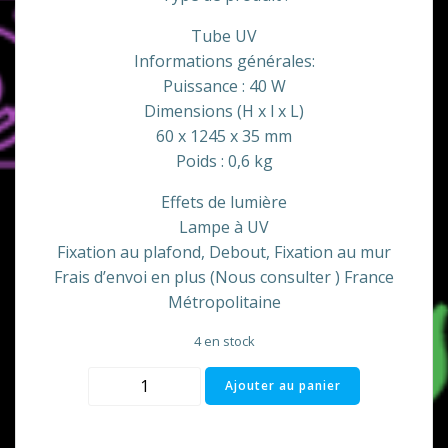
Tube UV
Informations générales:
Puissance : 40 W
Dimensions (H x l x L)
60 x 1245 x 35 mm
Poids : 0,6 kg
Effets de lumière
Lampe à UV
Fixation au plafond, Debout, Fixation au mur
Frais d’envoi en plus (Nous consulter ) France
Métropolitaine
4 en stock
quantité
Ajouter au panier
de
Tube