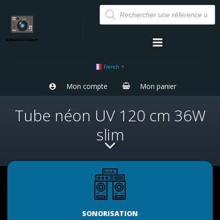
Aller
Recherche
de
au
produits
contenu
French
▼
Mon compte
Mon panier
Tube néon UV 120 cm 36W
slim
SONORISATION