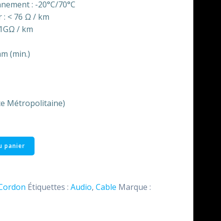
nement : -20°C/70°C
 : < 76 Ω / km
> 1GΩ / km
m (min.)
ce Métropolitaine)
u panier
Cordon
Étiquettes :
Audio
,
Cable
Marque :