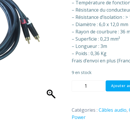
– Température de fonction
– Résistance du conducteur
– Résistance d’isolation : 
– Diamètre : 6,0 x 12,0 mm
– Rayon de courbure : 36 m
– Superficie : 0,23 mm²
– Longueur : 3m
– Poids : 0,36 Kg
Frais d’envoi en plus (Fran
9 en stock
quantité
Ajouter a
de
Câble
1.5
Catégories :
Câbles audio
,
m
Power
-
RCA