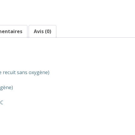
Mâle
-
RCA
Mâle
mentaires
Avis (0)
e recuit sans oxygène)
ygène)
°C