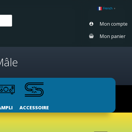
French
▼
Mon compte
Mon panier
Mâle
AMPLI
ACCESSOIRE