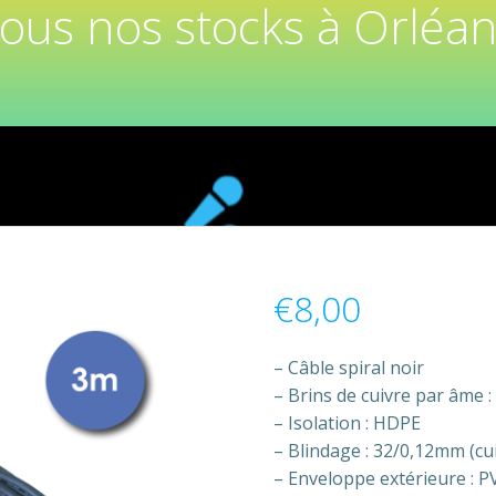
tous nos stocks à Orléan
€
8,00
– Câble spiral noir
– Brins de cuivre par âme :
– Isolation : HDPE
– Blindage : 32/0,12mm (cu
– Enveloppe extérieure : P