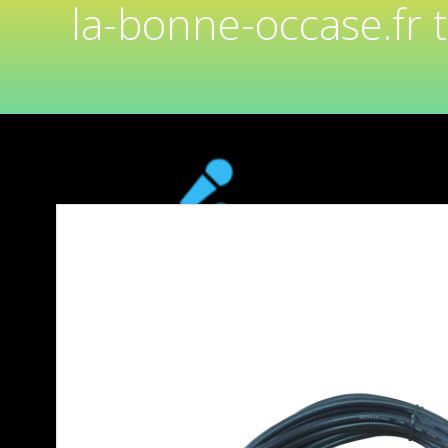
la-bonne-occase.fr 