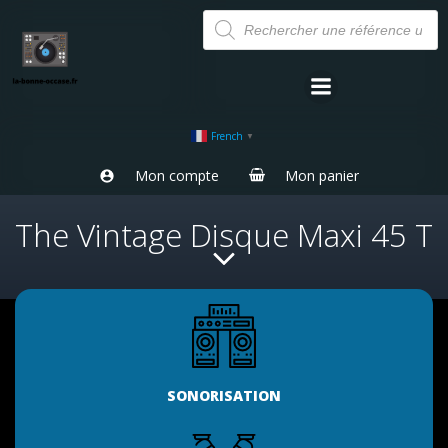
Aller
Recherche
de
au
produits
contenu
French
▼
Mon compte
Mon panier
The Vintage Disque Maxi 45 T
SONORISATION