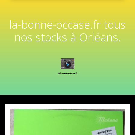
la-bonne-occase.fr tous
nos stocks à Orléans.