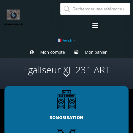
Aller
Recherche
de
au
produits
contenu
French
▼
Mon compte
Mon panier
Egaliseur XL 231 ART
SONORISATION