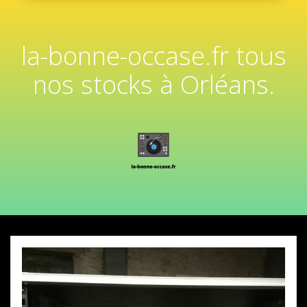
la-bonne-occase.fr tous
nos stocks à Orléans.