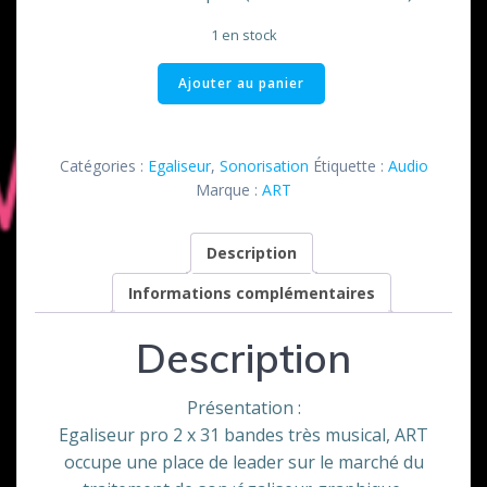
1 en stock
quantité
Ajouter au panier
de
Egaliseur
XL
Catégories :
Egaliseur
,
Sonorisation
Étiquette :
Audio
231
Marque :
ART
ART
Description
Informations complémentaires
Description
Présentation :
Egaliseur pro 2 x 31 bandes très musical, ART
occupe une place de leader sur le marché du