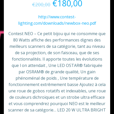
Le
Le
€
180,00
€
200,00
prix
prix
http://www.contest-
lighting.com/downloads/newbox-neo.pdf
initial
actuel
Contest NEO – Ce petit bijou qui ne consomme que
était :
est :
80 Watts affiche des performances dignes des
meilleurs scanners de sa catégorie, tant au niveau
€200,00.
€180,00.
de sa projection, de son faisceau, que de ses
fonctionnalités. Il apporte toutes les évolutions
que l on attendait , Une LED OSTAR® fabriquée
par OSRAM® de grande qualité, Un gain
phénoménal de poids , Une température de
fonctionnement extrêmement basse Ajoutez à cela
une roue de gobos rotatifs et indexables, une roue
de couleurs dichroïques et un strobe ultra efficace
et vous comprendrez pourquoi NEO est le meilleur
scanner de sa catégorie… LED 20 W ULTRA BRIGHT