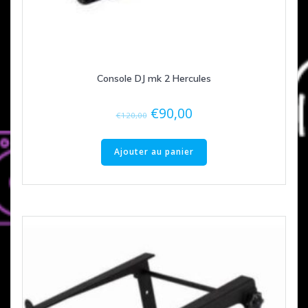
Console DJ mk 2 Hercules
Le
Le
€
90,00
€
120,00
prix
prix
initial
actuel
Ajouter au panier
était :
est :
€120,00.
€90,00.