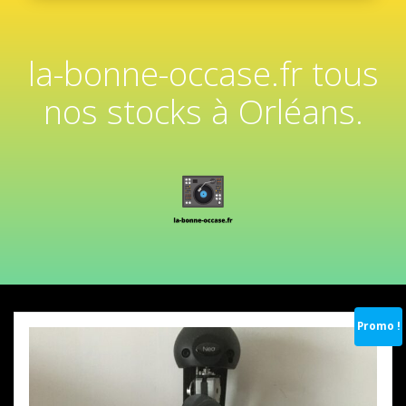
la-bonne-occase.fr tous
nos stocks à Orléans.
Promo !