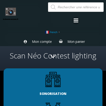
Aller
Recherche
de
au
produits
contenu
French
▼
Mon compte
Mon panier
Scan Néo Contest lighting
SONORISATION