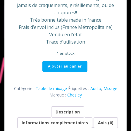
jamais de craquements, grésillements, ou de
coupures!!
Très bonne table made in france
Frais d’envoi inclus (France Métropolitaine)
Vendu en l’état
Trace d’utilisation
1 en stock
quantité
Ajouter au panier
de
Table
de
Catégorie :
Table de mixage
Étiquettes :
Audio
,
Mixage
mixage
Marque :
Chesley
M
6000
Description
Chesley
PRO
Informations complémentaires
Avis (0)