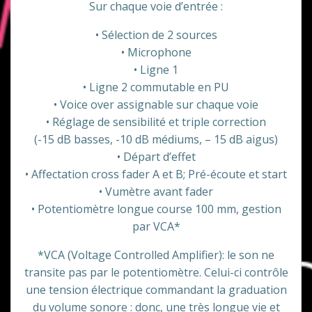
prix
prix
Sur chaque voie d’entrée :
initial
actuel
• Sélection de 2 sources
• Microphone
était :
est :
• Ligne 1
• Ligne 2 commutable en PU
€500,00.
€350,00.
• Voice over assignable sur chaque voie
• Réglage de sensibilité et triple correction
(-15 dB basses, -10 dB médiums, – 15 dB aigus)
• Départ d’effet
• Affectation cross fader A et B; Pré-écoute et start
• Vumètre avant fader
• Potentiomètre longue course 100 mm, gestion
par VCA*
*VCA (Voltage Controlled Amplifier): le son ne
transite pas par le potentiomètre. Celui-ci contrôle
une tension électrique commandant la graduation
du volume sonore : donc, une très longue vie et