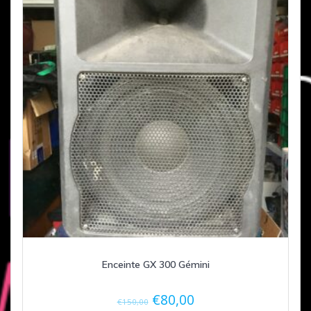
Enceinte GX 300 Gémini
Le
Le
€
80,00
€
150,00