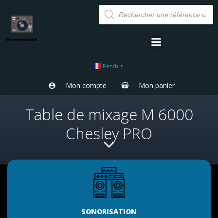
Aller
Recherche
de
au
produits
contenu
French
▼
Mon compte
Mon panier
Table de mixage M 6000
Chesley PRO
SONORISATION