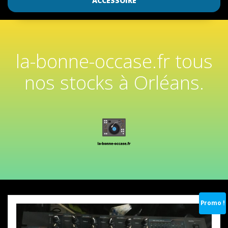
ACCESSOIRE
la-bonne-occase.fr tous
nos stocks à Orléans.
Promo !