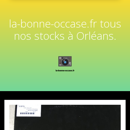
la-bonne-occase.fr tous
nos stocks à Orléans.