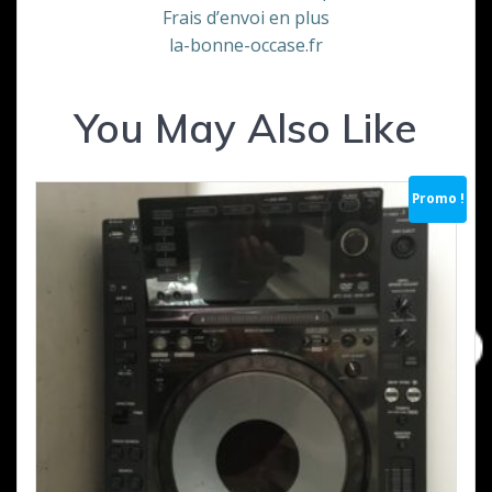
Frais d’envoi en plus
la-bonne-occase.fr
You May Also Like
Promo !