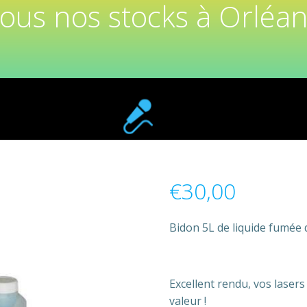
tous nos stocks à Orléan
€
30,00
Bidon 5L de liquide fumée
Excellent rendu, vos lasers
valeur !