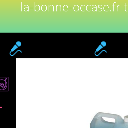
la-bonne-occase.fr 