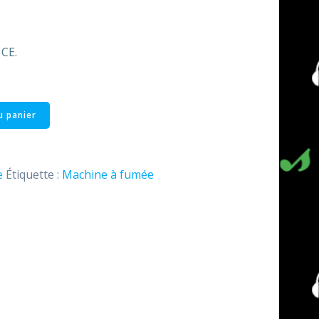
 CE.
u panier
e
Étiquette :
Machine à fumée