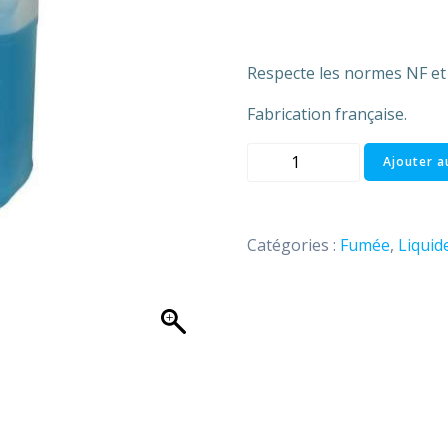
Respecte les normes NF et
Fabrication française.
quantité
Ajouter a
de
LIQUIDE
FUMEE
Catégories :
Fumée
,
Liquid
DENSE
5L