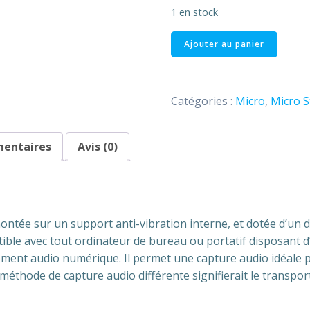
1 en stock
quantité
Ajouter au panier
de
Micro
Studio
Catégories :
Micro
,
Micro S
181
usb
APEX
mentaires
Avis (0)
ée sur un support anti-vibration interne, et dotée d’un 
tible avec tout ordinateur de bureau ou portatif disposant
trement audio numérique. Il permet une capture audio idéale 
e méthode de capture audio différente signifierait le trans