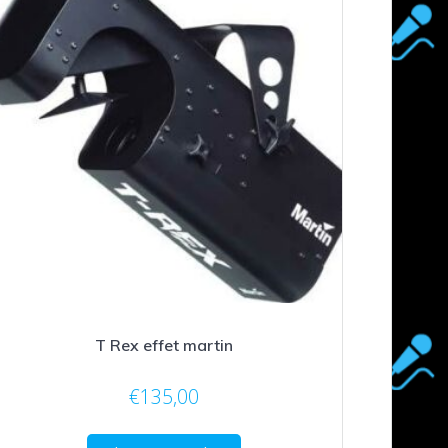
T Rex effet martin
€
135,00