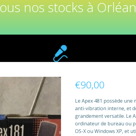
tous nos stocks à Orléan
€
90,00
Le Apex 481 possède une
anti-vibration interne, et
grandement versatile. Le 
ordinateur de bureau ou p
OS-X ou Windows XP, et util