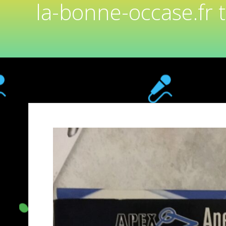
la-bonne-occase.fr 