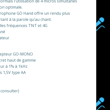
rmais l’utilisation de 4 micros simultanés
ion optimale.
crophone GO Hand offre un rendu plus
tant à la parole qu’au chant.
lles fréquences TNT et 4G
ané
ateur
récepteur GO-MONO
ctret haut de gamme
eur à 1% à 1kHz
es 1,5V type AA
m
 consulter)