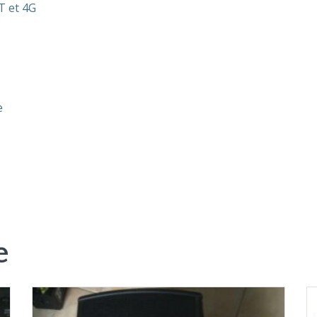
T et 4G
e
e