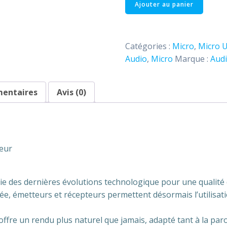
quantité
Ajouter au panier
de
Micro
Main
Catégories :
Micro
,
Micro 
UHF
Audio
,
Micro
Marque :
Aud
Free
Hand
Audiophony
mentaires
Avis (0)
seur
e des dernières évolutions technologique pour une qualité 
e, émetteurs et récepteurs permettent désormais l’utilisati
fre un rendu plus naturel que jamais, adapté tant à la paro