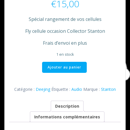
€
15,00
Spécial rangement de vos cellules
Fly cellule occasion Collector Stanton
Frais d’envoi en plus
1 en stock
quantité
Ajouter au panier
de
Fly
pour
Catégorie :
Deejing
Étiquette :
Audio
Marque :
Stanton
cellule
Stanton
Description
Informations complémentaires