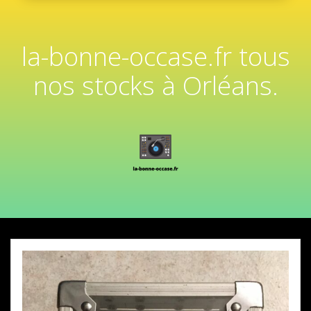
la-bonne-occase.fr tous
nos stocks à Orléans.