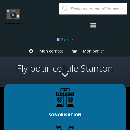
Aller
Recherche
de
au
produits
contenu
French
▼
Mon compte
Mon panier
Fly pour cellule Stanton
SONORISATION