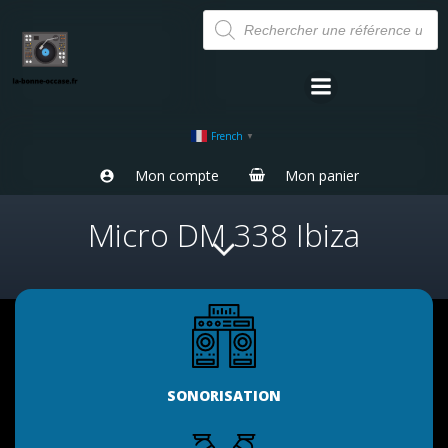
Aller
Recherche
de
au
produits
contenu
French
▼
Mon compte
Mon panier
Micro DM 338 Ibiza
SONORISATION