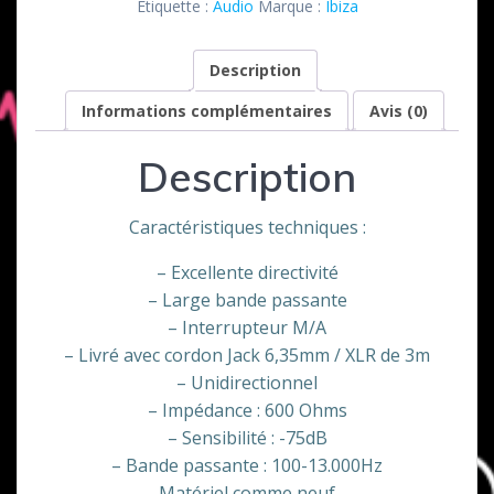
Étiquette :
Audio
Marque :
Ibiza
Ibiza
Description
Informations complémentaires
Avis (0)
Description
Caractéristiques techniques :
– Excellente directivité
– Large bande passante
– Interrupteur M/A
– Livré avec cordon Jack 6,35mm / XLR de 3m
– Unidirectionnel
– Impédance : 600 Ohms
– Sensibilité : -75dB
– Bande passante : 100-13.000Hz
Matériel comme neuf