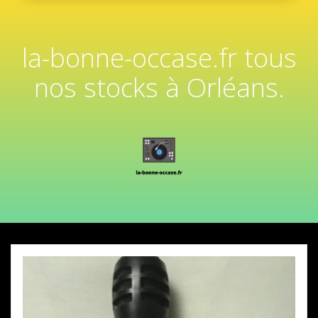
la-bonne-occase.fr tous
nos stocks à Orléans.