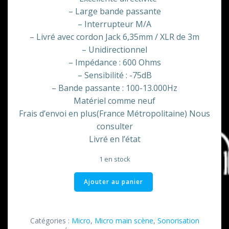
– Large bande passante
– Interrupteur M/A
– Livré avec cordon Jack 6,35mm / XLR de 3m
– Unidirectionnel
– Impédance : 600 Ohms
– Sensibilité : -75dB
– Bande passante : 100-13.000Hz
Matériel comme neuf
Frais d’envoi en plus(France Métropolitaine) Nous
consulter
Livré en l’état
1 en stock
quantité
Ajouter au panier
de
Micro
DM
Catégories :
Micro
,
Micro main scène
,
Sonorisation
338