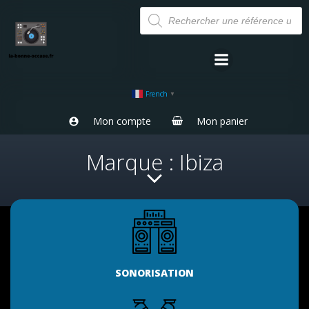
Aller
Recherche
de
au
produits
contenu
French
▼
Mon compte
Mon panier
Marque : Ibiza
SONORISATION