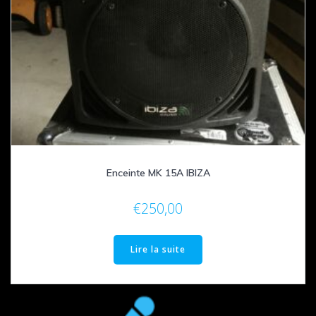
Enceinte MK 15A IBIZA
€
250,00
Lire la suite