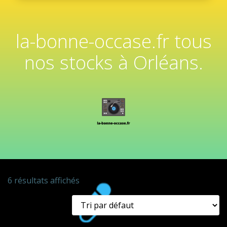
la-bonne-occase.fr tous
nos stocks à Orléans.
6 résultats affichés