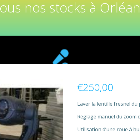
tous nos stocks à Orléan
€
250,00
Laver la lentille fresnel 
Réglage manuel du zoom de 
Utilisation d’une roue à hui