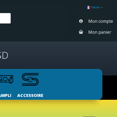
French
▼
Mon compte
Mon panier
SD
AMPLI
ACCESSOIRE