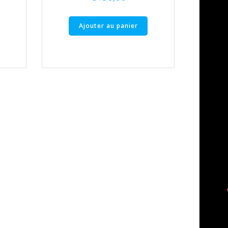
e
Ajouter au panier
ix
tuel
t :
100,00.