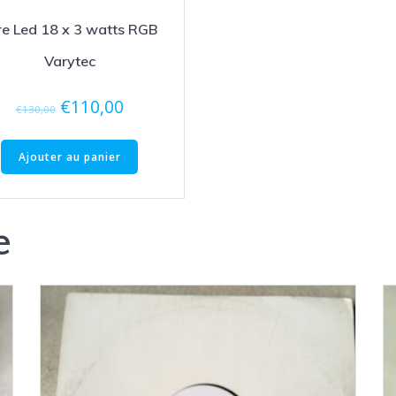
re Led 18 x 3 watts RGB
Varytec
Le
Le
€
110,00
€
130,00
prix
prix
initial
actuel
Ajouter au panier
était :
est :
€130,00.
€110,00.
e