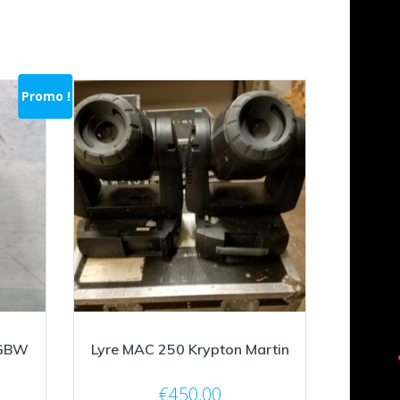
Promo !
RGBW
Lyre MAC 250 Krypton Martin
€
450,00