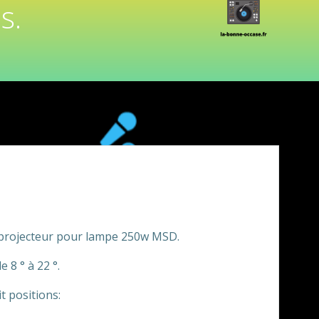
s.
du projecteur pour lampe 250w MSD.
8 ° à 22 °.
t positions: