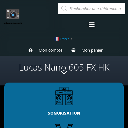
Aller
Recherche
de
au
produits
contenu
French
▼
Mon compte
Mon panier
Lucas Nano 605 FX HK
SONORISATION