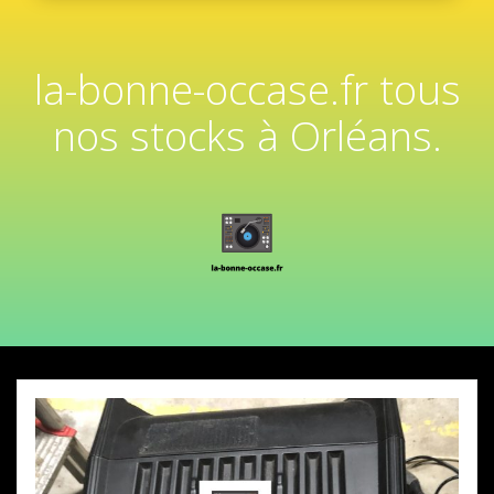
la-bonne-occase.fr tous
nos stocks à Orléans.