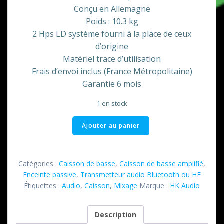
Conçu en Allemagne
Poids : 10.3 kg
2 Hps LD système fourni à la place de ceux
d’origine
Matériel trace d’utilisation
Frais d’envoi inclus (France Métropolitaine)
Garantie 6 mois
1 en stock
quantité
Ajouter au panier
de
Lucas
Nano
Catégories :
Caisson de basse
,
Caisson de basse amplifié
,
605
Enceinte passive
,
Transmetteur audio Bluetooth ou HF
FX
Étiquettes :
Audio
,
Caisson
,
Mixage
Marque :
HK Audio
HK
Description