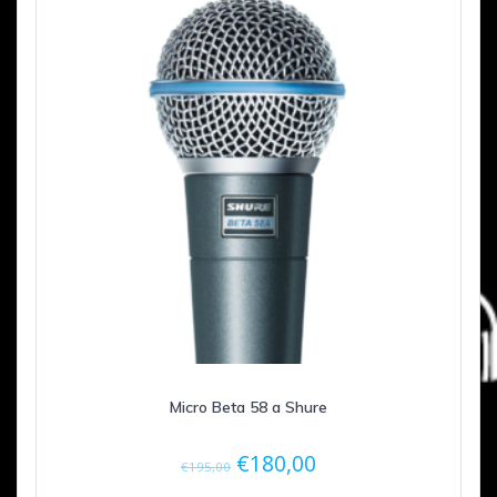
Micro Beta 58 a Shure
Le
Le
€
180,00
€
195,00
prix
prix