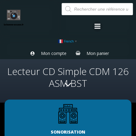
Aller
Recherche
de
au
produits
contenu
French
▼
Mon compte
Mon panier
Lecteur CD Simple CDM 126
ASM BST
SONORISATION