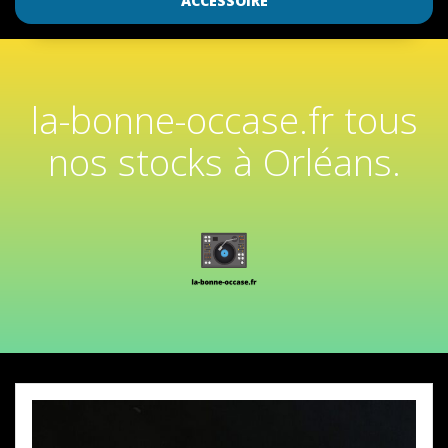
ACCESSOIRE
la-bonne-occase.fr tous
nos stocks à Orléans.