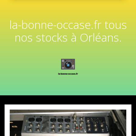
la-bonne-occase.fr tous
nos stocks à Orléans.