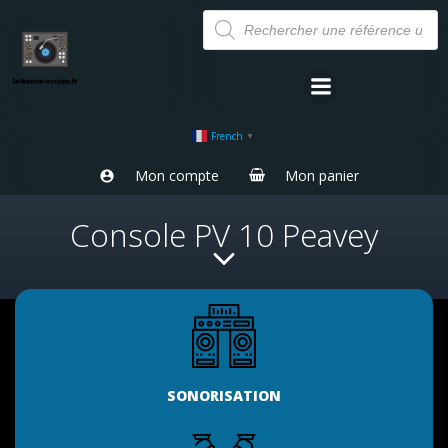
Aller
Recherche
de
au
produits
contenu
French
▼
Mon compte
Mon panier
Console PV 10 Peavey
SONORISATION