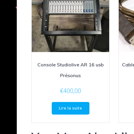
Console Studiolive AR 16 usb
Cable
Présonus
€
400,00
Lire la suite