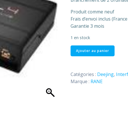
branchement de 2 ordinate
€750,00
Produit comme neuf
Frais d’envoi inclus (Franc
Garantie 3 mois
1 en stock
quantité
Ajouter au panier
de
Interface
audio
Catégories :
Deejing
,
Inter
SL
Marque :
RANE
4
Sérato