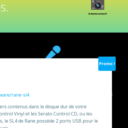
s.
Promo !
Le
prix
dware/rane-sl4
actuel
iers contenus dans le disque dur de votre
ontrol Vinyl et les Serato Control CD, ou les
est :
, le SL4 de Rane possède 2 ports USB pour le