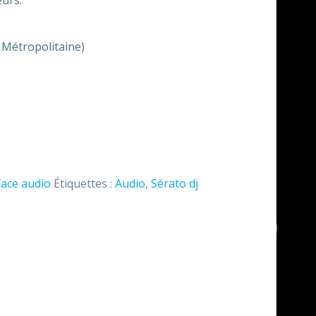
urs.
.
€650,00.
e Métropolitaine)
face audio
Étiquettes :
Audio
,
Sérato dj