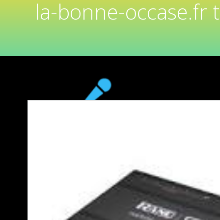
la-bonne-occase.fr 