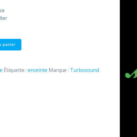
ace
lter
u panier
e
Étiquette :
enceinte
Marque :
Turbosound