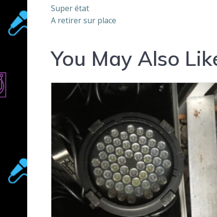
Super état
A retirer sur place
You May Also Lik