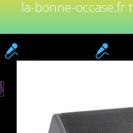
la-bonne-occase.fr 