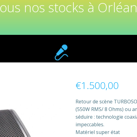
tous nos stocks à Orléan
€
1.500,00
Retour de scène TURBOSO
(550W RMS/ 8 Ohms) ou am
séduire : technologie coaxi
impeccables.
Matériel super état