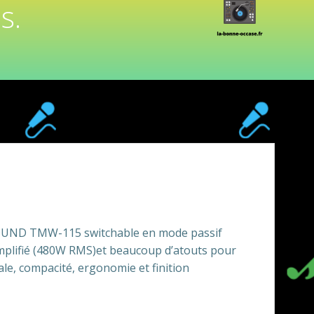
s.
UND TMW-115 switchable en mode passif
plifié (480W RMS)et beaucoup d’atouts pour
ale, compacité, ergonomie et finition