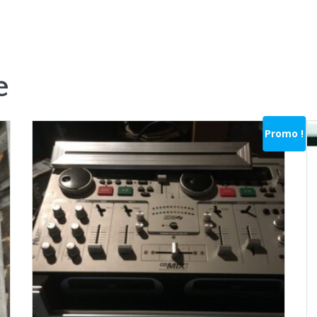
e
Promo !