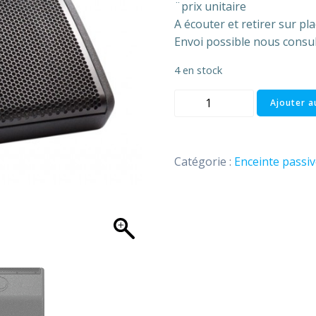
¨prix unitaire
A écouter et retirer sur pl
Envoi possible nous consu
4 en stock
quantité
Ajouter a
de
Enceinte
TMW
Catégorie :
Enceinte passiv
115
Turbosound