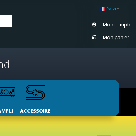
French
▼
Mon compte
Mon panier
nd
AMPLI
ACCESSOIRE