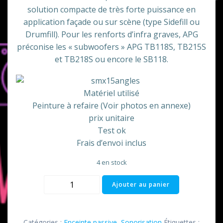
solution compacte de très forte puissance en
application façade ou sur scène (type Sidefill ou
Drumfill). Pour les renforts d’infra graves, APG
préconise les « subwoofers » APG TB118S, TB215S
et TB218S ou encore le SB118.
Matériel utilisé
Peinture à refaire (Voir photos en annexe)
prix unitaire
Test ok
Frais d’envoi inclus
4 en stock
quantité
Ajouter au panier
de
Enceinte
SMX
Catégories :
Enceinte passive
,
Sonorisation
Étiquettes :