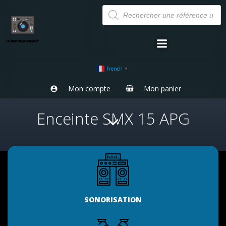
Aller
Recherche
de
au
produits
contenu
French
▼
Mon compte
Mon panier
Enceinte SMX 15 APG
SONORISATION