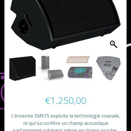
€
1.250,00
L’enceinte SMX15 exploite la technologie coaxiale,
ce qui lui confère un champ acoustique
parfaitement cohérent même en champ proche :