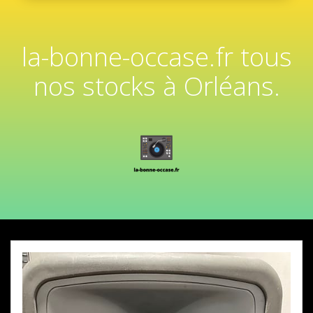
la-bonne-occase.fr tous
nos stocks à Orléans.