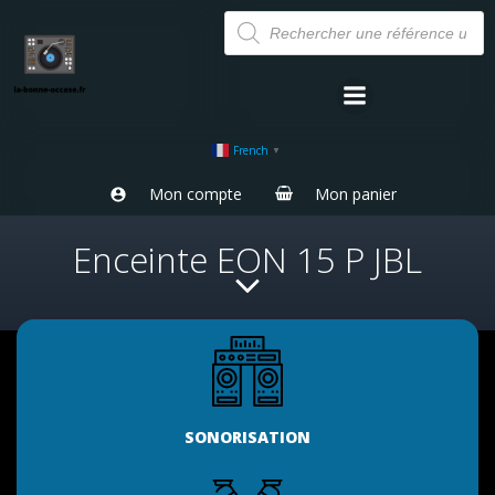
Aller
Recherche
de
au
produits
contenu
French
▼
Mon compte
Mon panier
Enceinte EON 15 P JBL
SONORISATION