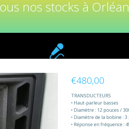
tous nos stocks à Orléan
€
480,00
TRANSDUCTEURS
• Haut-parleur basses
• Diamètre : 12 pouces / 3
• Diamètre de la bobine : 
• Réponse en fréquence : 4