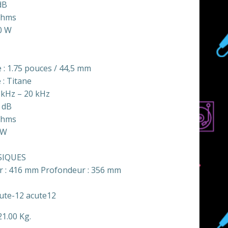
dB
Ohms
00 W
 : 1.75 pouces / 44,5 mm
: Titane
 kHz – 20 kHz
6 dB
Ohms
 W
SIQUES
r : 416 mm Profondeur : 356 mm
cute-12 acute12
21.00 Kg.