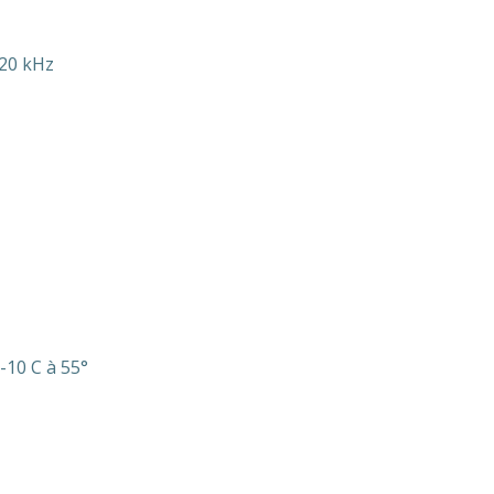
 20 kHz
-10 C à 55°