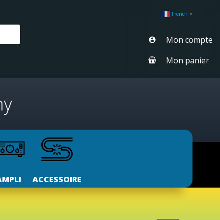
French
▼
Mon compte
Mon panier
ny
AMPLI
ACCESSOIRE