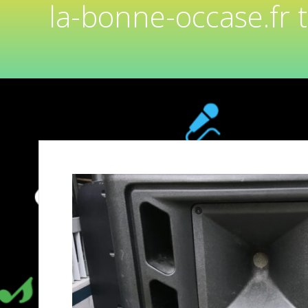
la-bonne-occase.fr 