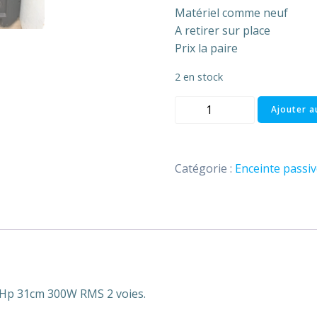
Matériel comme neuf
A retirer sur place
Prix la paire
2 en stock
quantité
Ajouter a
de
Enceinte
Acute
Catégorie :
Enceinte passiv
12
Audiophony
Hp 31cm 300W RMS 2 voies.