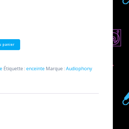
u panier
e
Étiquette :
enceinte
Marque :
Audiophony