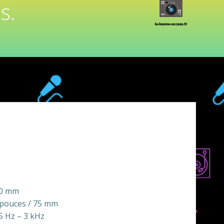
s.
00 mm
3 pouces / 75 mm
5 Hz – 3 kHz