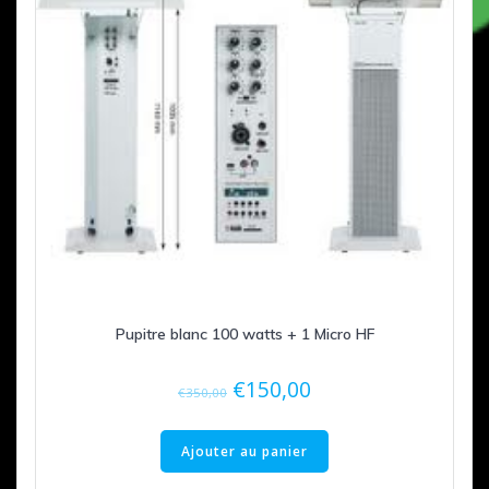
Pupitre blanc 100 watts + 1 Micro HF
Le
Le
€
150,00
€
350,00
prix
prix
initial
actuel
Ajouter au panier
était :
est :