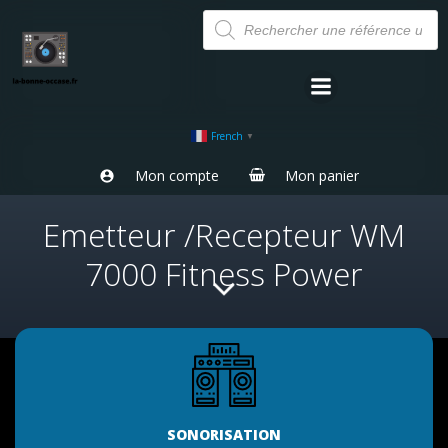
Aller
Recherche
de
au
produits
contenu
French
▼
Mon compte
Mon panier
Emetteur /Recepteur WM
7000 Fitness Power
SONORISATION