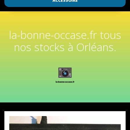
ACCESSOIRE
la-bonne-occase.fr tous
nos stocks à Orléans.