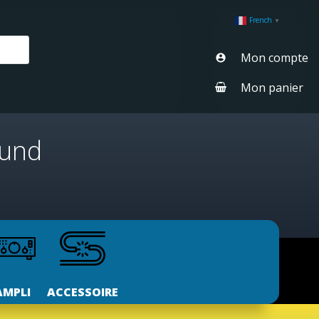
French
▼
Mon compte
Mon panier
ound
AMPLI
ACCESSOIRE