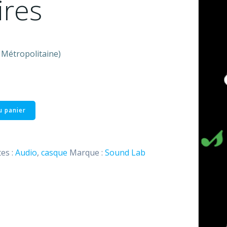
ires
e Métropolitaine)
u panier
tes :
Audio
,
casque
Marque :
Sound Lab