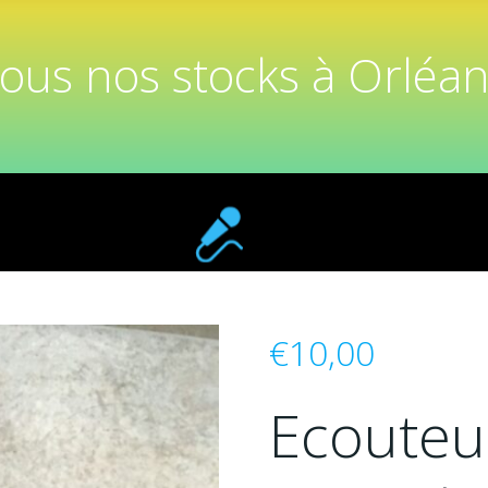
tous nos stocks à Orléan
€
10,00
Ecouteur