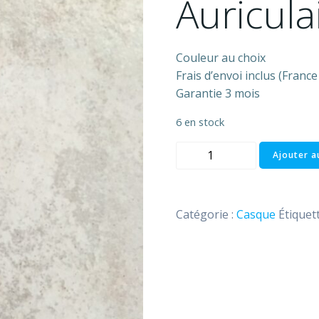
Auricula
Couleur au choix
Frais d’envoi inclus (Franc
Garantie 3 mois
6 en stock
quantité
Ajouter a
de
Ecouteurs
Intra-
Catégorie :
Casque
Étiquet
Auriculaires
Sound
Lab