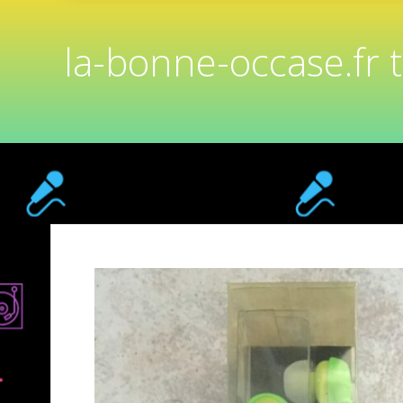
la-bonne-occase.fr 