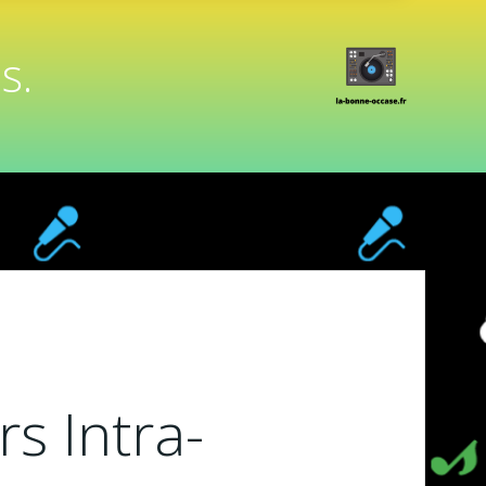
s.
s Intra-