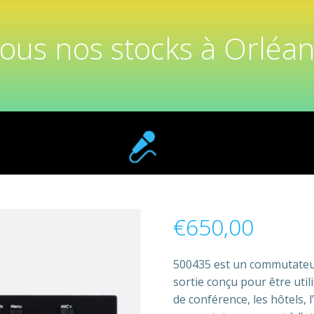
tous nos stocks à Orléan
€
650,00
500435 est un commutateur
sortie conçu pour être utili
de conférence, les hôtels, l