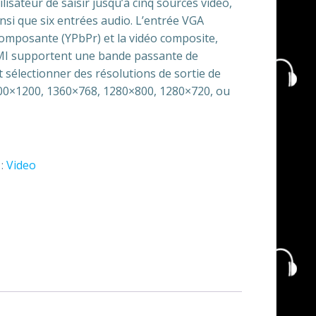
isateur de saisir jusqu’à cinq sources vidéo,
nsi que six entrées audio. L’entrée VGA
composante (YPbPr) et la vidéo composite,
MI supportent une bande passante de
t sélectionner des résolutions de sortie de
00×1200, 1360×768, 1280×800, 1280×720, ou
 :
Video