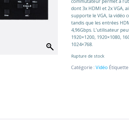
commutateur permet à l’util
dont 3x HDMI et 2x VGA, ai
supporte le VGA, la vidéo 
tandis que les entrées HD
4,96Gbps. L’utilisateur peu
1920×1200, 1920×1080, 16
1024×768.
Rupture de stock
Catégorie :
Vidéo
Étiquette