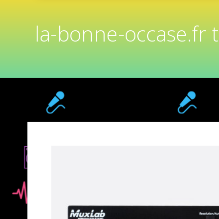
la-bonne-occase.fr 