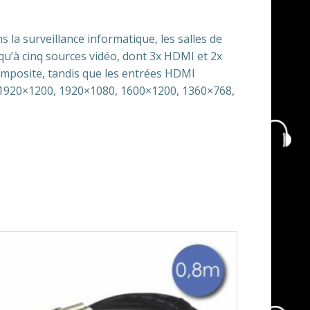
 la surveillance informatique, les salles de
usqu’à cinq sources vidéo, dont 3x HDMI et 2x
composite, tandis que les entrées HDMI
e 1920×1200, 1920×1080, 1600×1200, 1360×768,